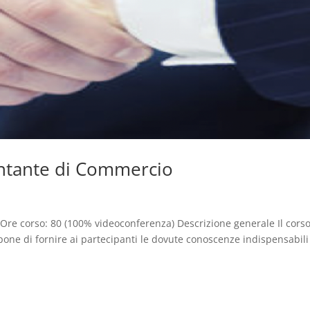
ntante di Commercio
re corso: 80 (100% videoconferenza) Descrizione generale Il cors
ne di fornire ai partecipanti le dovute conoscenze indispensabili