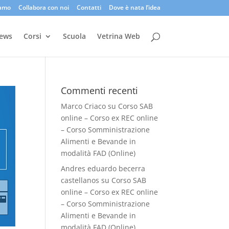
iamo
Collabora con noi
Contatti
Dove è nata l’idea
ews
Corsi
Scuola
Vetrina Web
Commenti recenti
Marco Criaco
su
Corso SAB
online – Corso ex REC online
– Corso Somministrazione
Alimenti e Bevande in
modalità FAD (Online)
Andres eduardo becerra
castellanos
su
Corso SAB
online – Corso ex REC online
– Corso Somministrazione
Alimenti e Bevande in
modalità FAD (Online)