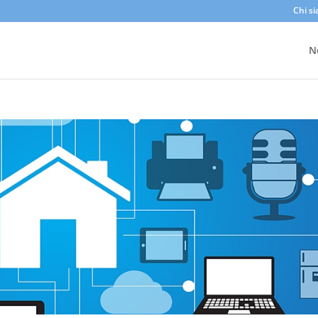
Chi s
N