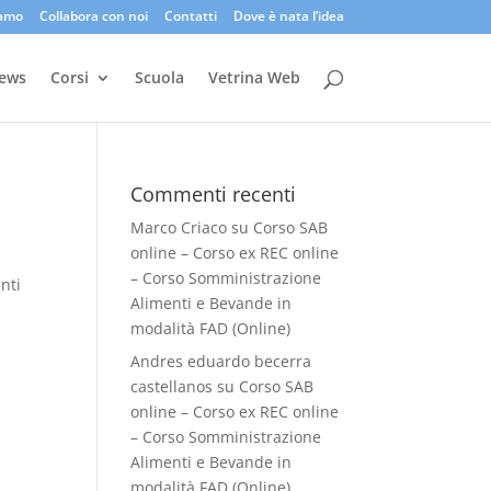
iamo
Collabora con noi
Contatti
Dove è nata l’idea
ews
Corsi
Scuola
Vetrina Web
Commenti recenti
Marco Criaco
su
Corso SAB
online – Corso ex REC online
– Corso Somministrazione
nti
Alimenti e Bevande in
modalità FAD (Online)
Andres eduardo becerra
castellanos
su
Corso SAB
online – Corso ex REC online
– Corso Somministrazione
Alimenti e Bevande in
modalità FAD (Online)