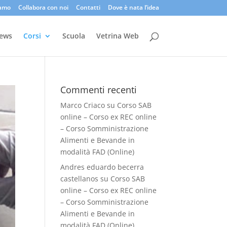
iamo
Collabora con noi
Contatti
Dove è nata l’idea
ews
Corsi
Scuola
Vetrina Web
Commenti recenti
Marco Criaco
su
Corso SAB
online – Corso ex REC online
– Corso Somministrazione
Alimenti e Bevande in
modalità FAD (Online)
Andres eduardo becerra
castellanos
su
Corso SAB
online – Corso ex REC online
– Corso Somministrazione
Alimenti e Bevande in
modalità FAD (Online)