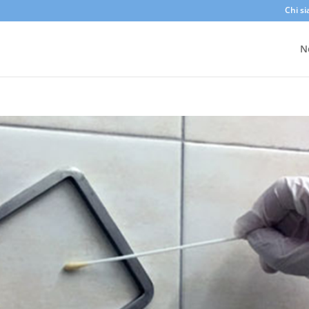
Chi s
N