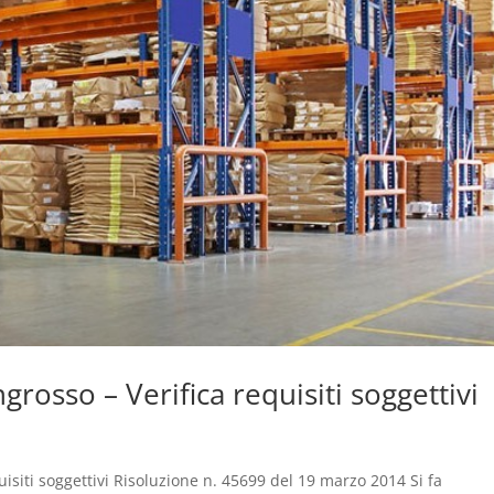
ngrosso – Verifica requisiti soggettivi
quisiti soggettivi Risoluzione n. 45699 del 19 marzo 2014 Si fa