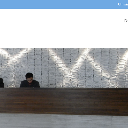
Chi s
N