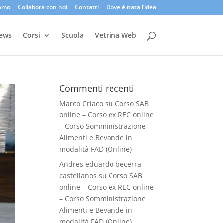
iamo
Collabora con noi
Contatti
Dove è nata l’idea
ews
Corsi
Scuola
Vetrina Web
Commenti recenti
Marco Criaco
su
Corso SAB
online – Corso ex REC online
– Corso Somministrazione
Alimenti e Bevande in
modalità FAD (Online)
Andres eduardo becerra
castellanos
su
Corso SAB
online – Corso ex REC online
– Corso Somministrazione
Alimenti e Bevande in
modalità FAD (Online)