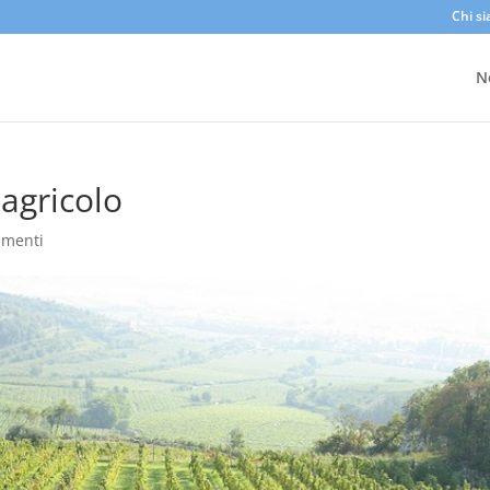
Chi s
N
agricolo
mmenti