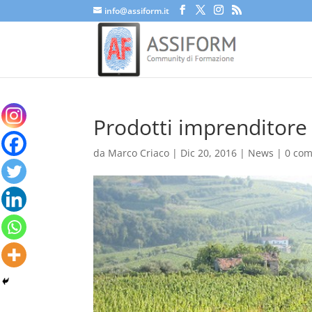
info@assiform.it
Prodotti imprenditore 
da
Marco Criaco
|
Dic 20, 2016
|
News
|
0 co