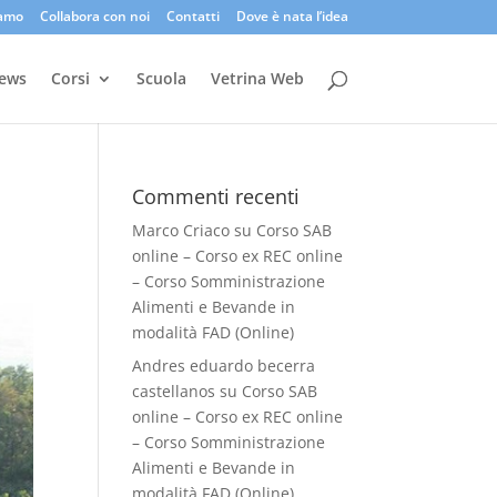
iamo
Collabora con noi
Contatti
Dove è nata l’idea
ews
Corsi
Scuola
Vetrina Web
Commenti recenti
Marco Criaco
su
Corso SAB
online – Corso ex REC online
– Corso Somministrazione
Alimenti e Bevande in
modalità FAD (Online)
Andres eduardo becerra
castellanos
su
Corso SAB
online – Corso ex REC online
– Corso Somministrazione
Alimenti e Bevande in
modalità FAD (Online)