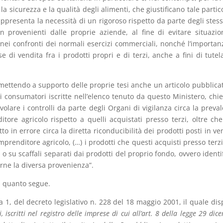
 la sicurezza e la qualità degli alimenti, che giustificano tale partic
rappresenta la necessità di un rigoroso rispetto da parte degli stess
on provenienti dalle proprie aziende, al fine di evitare situazio
nei confronti dei normali esercizi commerciali, nonché l’importan
 di vendita fra i prodotti propri e di terzi, anche a fini di tutel
mettendo a supporto delle proprie tesi anche un articolo pubblica
i consumatori iscritte nell’elenco tenuto da questo Ministero, chi
evolare i controlli da parte degli Organi di vigilanza circa la preva
itore agricolo rispetto a quelli acquistati presso terzi, oltre che
o in errore circa la diretta riconducibilità dei prodotti posti in ve
’imprenditore agricolo, (…) i prodotti che questi acquisti presso terz
su scaffali separati dai prodotti del proprio fondo, ovvero identif
arne la diversa provenienza”.
a quanto segue.
a 1, del decreto legislativo n. 228 del 18 maggio 2001, il quale di
i, iscritti nel registro delle imprese di cui all’art. 8 della legge 29 dic