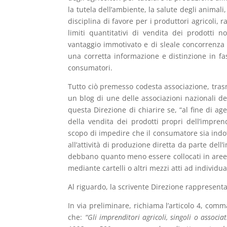
la tutela dell’ambiente, la salute degli animali,
disciplina di favore per i produttori agricoli, 
limiti quantitativi di vendita dei prodotti n
vantaggio immotivato e di sleale concorrenza 
una corretta informazione e distinzione in fase
consumatori.
Tutto ciò premesso codesta associazione, tras
un blog di une delle associazioni nazionali de
questa Direzione di chiarire se, “al fine di ag
della vendita dei prodotti propri dell’imprend
scopo di impedire che il consumatore sia indott
all’attività di produzione diretta da parte dell
debbano quanto meno essere collocati in aree o 
mediante cartelli o altri mezzi atti ad individu
Al riguardo, la scrivente Direzione rappresent
In via preliminare, richiama l’articolo 4, comm
che:
“Gli imprenditori agricoli, singoli o associat