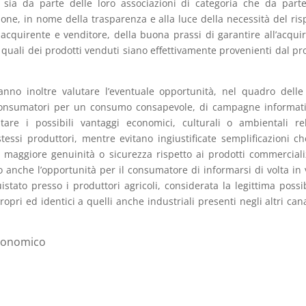
i, sia da parte delle loro associazioni di categoria che da part
ione, in nome della trasparenza e alla luce della necessità del ris
acquirente e venditore, della buona prassi di garantire all’acqui
quali dei prodotti venduti siano effettivamente provenienti dal pr
anno inoltre valutare l’eventuale opportunità, nel quadro delle
 consumatori per un consumo consapevole, di campagne informat
re i possibili vantaggi economici, culturali o ambientali rel
 stessi produttori, mentre evitano ingiustificate semplificazioni c
 maggiore genuinità o sicurezza rispetto ai prodotti commerciali
o anche l’opportunità per il consumatore di informarsi di volta in 
istato presso i produttori agricoli, considerata la legittima possib
opri ed identici a quelli anche industriali presenti negli altri cana
Economico