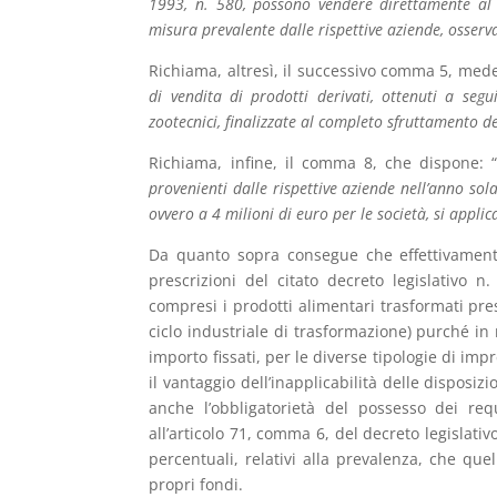
1993, n. 580, possono vendere direttamente al de
misura prevalente dalle rispettive aziende, osservat
Richiama, altresì, il successivo comma 5, med
di vendita di prodotti derivati, ottenuti a seg
zootecnici, finalizzate al completo sfruttamento de
Richiama, infine, il comma 8, che dispone: 
provenienti dalle rispettive aziende nell’anno so
ovvero a 4 milioni di euro per le società, si applic
Da quanto sopra consegue che effettivamente
prescrizioni del citato decreto legislativo 
compresi i prodotti alimentari trasformati pre
ciclo industriale di trasformazione) purché in 
importo fissati, per le diverse tipologie di im
il vantaggio dell’inapplicabilità delle disposiz
anche l’obbligatorietà del possesso dei req
all’articolo 71, comma 6, del decreto legislativ
percentuali, relativi alla prevalenza, che quell
propri fondi.