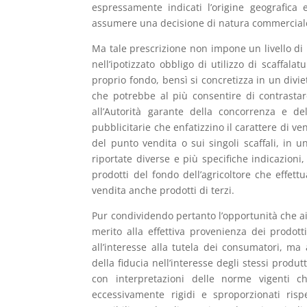
espressamente indicati l’origine geografica
assumere una decisione di natura commerciale
Ma tale prescrizione non impone un livello di
nell’ipotizzato obbligo di utilizzo di scaffala
proprio fondo, bensì si concretizza in un divi
che potrebbe al più consentire di contrasta
all’Autorità garante della concorrenza e d
pubblicitarie che enfatizzino il carattere di v
del punto vendita o sui singoli scaffali, in un
riportate diverse e più specifiche indicazion
prodotti del fondo dell’agricoltore che effet
vendita anche prodotti di terzi.
Pur condividendo pertanto l’opportunità che a
merito alla effettiva provenienza dei prodot
all’interesse alla tutela dei consumatori, m
della fiducia nell’interesse degli stessi produ
con interpretazioni delle norme vigenti 
eccessivamente rigidi e sproporzionati ris