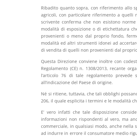
Ribadito quanto sopra, con riferimento allo s
agricoli, con particolare riferimento a quelli
scrivente conferma che non esistono norme 
modalità di esposizione o di etichettatura ch
provenienti o meno dal proprio fondo, fermo
modalità ed altri strumenti idonei ad accertare 
di vendita di quelli non provenienti dal propri
Questa Direzione conviene inoltre con codes
Regolamento (CE) n. 1308/2013, recante orga
l’articolo 76 di tale regolamento prevede s
all’indicazione del Paese di origine.
Né si ritiene, tuttavia, che tali obblighi possa
206, il quale esplicita i termini e le modalit
E’ vero infatti che tale disposizione consi
informazioni non rispondenti al vero, ma anc
commerciale, in qualsiasi modo, anche nella s
ad indurre in errore il consumatore medio rigua