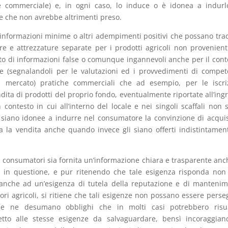
 e commerciale) e, in ogni caso, lo induce o è idonea a indur
 che non avrebbe altrimenti preso.
 informazioni minime o altri adempimenti positivi che possano tra
ture e attrezzature separate per i prodotti agricoli non provenient
eto di informazioni false o comunque ingannevoli anche per il cont
re (segnalandoli per le valutazioni ed i provvedimenti di compe
el mercato) pratiche commerciali che ad esempio, per le iscri
endita di prodotti del proprio fondo, eventualmente riportate all’ing
 contesto in cui all’interno del locale e nei singoli scaffali non 
i, siano idonee a indurre nel consumatore la convinzione di acqui
tua la vendita anche quando invece gli siano offerti indistintamen
i consumatori sia fornita un’informazione chiara e trasparente anc
ti in questione, e pur ritenendo che tale esigenza risponda non
a anche ad un’esigenza di tutela della reputazione e di manteni
ttori agricoli, si ritiene che tali esigenze non possano essere perse
che ne desumano obblighi che in molti casi potrebbero risul
petto alle stesse esigenze da salvaguardare, bensì incoraggia