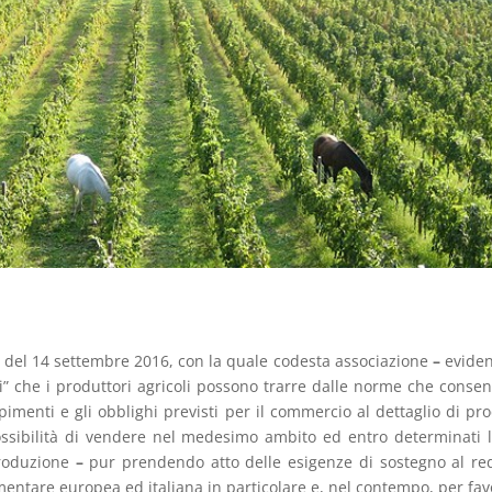
m del 14 settembre 2016, con la quale codesta associazione
–
eviden
ari” che i produttori agricoli possono trarre dalle norme che conse
imenti e gli obblighi previsti per il commercio al dettaglio di pro
 possibilità di vendere nel medesimo ambito ed entro determinati l
produzione
–
pur prendendo atto delle esigenze di sostegno al re
imentare europea ed italiana in particolare e, nel contempo, per fav