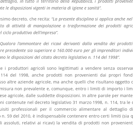
ttaglio, in tutto il territorio della Repubblica, i prodotti provenien
e le disposizioni vigenti in materia di igiene e sanità”.
esimo decreto, che recita:
“La presente disciplina si applica anche nel
uito di attività di manipolazione o trasformazione dei prodotti agric
l ciclo produttivo dell’impresa”.
“
Qualora l’ammontare dei ricavi derivanti dalla vendita dei prodott
lare precedente sia superiore a 160.000 euro per gli imprenditori indivi
ano le disposizioni del citato decreto legislativo n. 114 del 1998”.
 i produttori agricoli sono legittimati a vendere senza osserva
n. 114 del 1998, anche prodotti non provenienti dai propri fondi
sso altre aziende agricole, ma anche quelli che risultano oggetto 
misura non prevalente e, comunque, entro i limiti di importo i limi
prese agricole, dalle suddette disposizioni. In altre parole per mant
ioni contenute nel decreto legislativo 31 marzo 1998, n. 114, tra le 
uisiti professionali per il commercio alimentare al dettaglio d
o n. 59 del 2010, è indispensabile contenere entro certi limiti (sia q
i assoluti, relativi ai ricavi) la vendita di prodotti non provenient