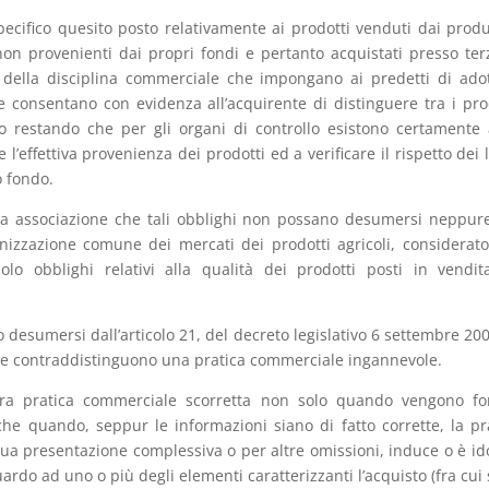
pecifico quesito posto relativamente ai prodotti venduti dai produ
 non provenienti dai propri fondi e pertanto acquistati presso terz
della disciplina commerciale che impongano ai predetti di ado
e consentano con evidenza all’acquirente di distinguere tra i pro
 restando che per gli organi di controllo esistono certamente 
l’effettiva provenienza dei prodotti ed a verificare il rispetto dei l
o fondo.
ta associazione che tali obblighi non possano desumersi neppur
nizzazione comune dei mercati dei prodotti agricoli, considerat
olo obblighi relativi alla qualità dei prodotti posti in vendi
no desumersi dall’articolo 21, del decreto legislativo 6 settembre 200
à che contraddistinguono una pratica commerciale ingannevole.
dera pratica commerciale scorretta non solo quando vengono fo
he quando, seppur le informazioni siano di fatto corrette, la pr
ua presentazione complessiva o per altre omissioni, induce o è i
rdo ad uno o più degli elementi caratterizzanti l’acquisto (fra cui