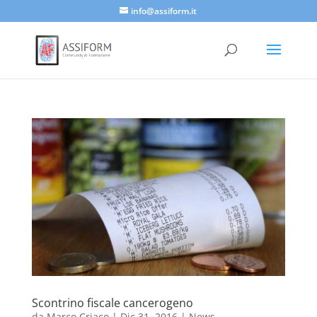
info@assiform.it
Scontrino fiscale cancerogeno
da
Marco Criaco
|
Dic 31, 2016
|
News