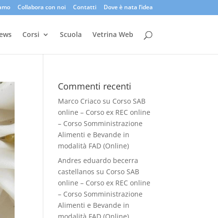
iamo
Collabora con noi
Contatti
Dove è nata l’idea
ews
Corsi
Scuola
Vetrina Web
Commenti recenti
Marco Criaco
su
Corso SAB
online – Corso ex REC online
– Corso Somministrazione
Alimenti e Bevande in
modalità FAD (Online)
Andres eduardo becerra
castellanos
su
Corso SAB
online – Corso ex REC online
– Corso Somministrazione
Alimenti e Bevande in
modalità FAD (Online)