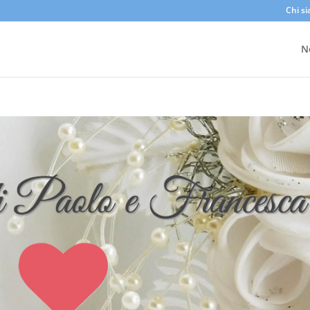
Chi s
N