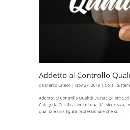
Addetto al Controllo Qual
da
Marco Criaco
|
Nov 27, 2019
|
Corsi
,
Sistem
Addetto al Controllo Qualità Durata 24 ore Sed
Categoria Certificazioni di qualità, sicurezza, 
qualità è una figura professionale che si...