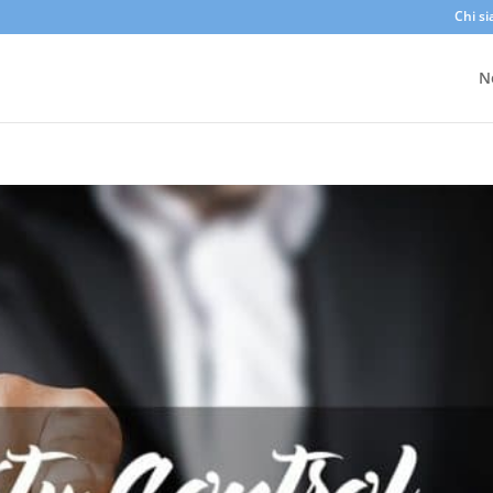
Chi s
N