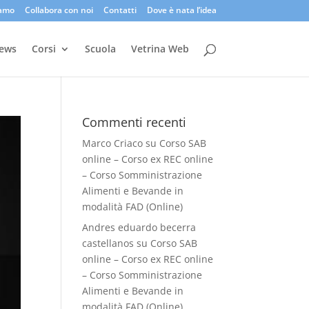
iamo
Collabora con noi
Contatti
Dove è nata l’idea
ews
Corsi
Scuola
Vetrina Web
Commenti recenti
Marco Criaco
su
Corso SAB
online – Corso ex REC online
– Corso Somministrazione
Alimenti e Bevande in
modalità FAD (Online)
Andres eduardo becerra
castellanos
su
Corso SAB
online – Corso ex REC online
– Corso Somministrazione
Alimenti e Bevande in
modalità FAD (Online)