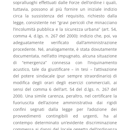
sopralluoghi effettuati dalle Forze dell’ordine i quali,
tuttavia, possono al più fornire un iniziale indizio
circa la sussistenza del requisito, richiesto dalla
legge, consistente nei “gravi pericoli che minacciano
l’incolumità pubblica e la sicurezza urbana” (art. 54,
comma 4, d.lgs. n. 267 del 2000): indizio che, poi, va
adeguatamente verificato dall’amministrazione
procedente. Né, analogamente, è stata dovutamente
documentata, nell’atto impugnato, alcuna situazione
di “emergenza” connessa con l’inquinamento
acustico, tale da giustificare – in tesi – l’attivazione
del potere sindacale (pur sempre straordinario) di
modifica degli orari degli esercizi commerciali, ai
sensi del comma 6 dell’art. 54 del d.lgs. n. 267 del
2000. Una simile carenza, peraltro, nel certificare la
fuoriuscita dell’azione amministrativa dai rigidi
confini segnati dalla legge per l’adozione dei
provvedimenti contingibili ed urgenti, ha al
contempo determinato un’evidente discriminazione
commessa ai danni del locale oggetto dell’ordinanza